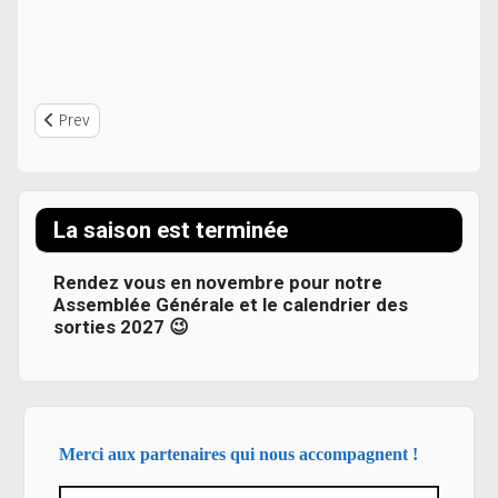
Previous article: Changement du lieu de départ des cars pour la s
Prev
La saison est terminée
Rendez vous en novembre pour notre
Assemblée Générale et le calendrier des
sorties 2027 😉
Merci aux partenaires qui nous accompagnent !